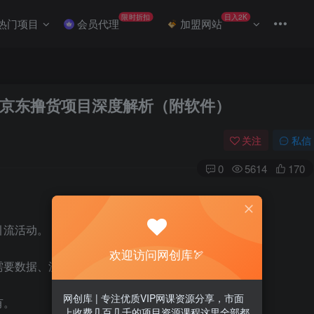
限时折扣
日入2K
热门项目
会员代理
加盟网站
京东撸货项目深度解析（附软件）
关注
私信
0
5614
170
引流活动。
欢迎访问网创库🏹
需要数据、流量支撑。
网创库 | 专注优质VIP网课资源分享，市面
有。
上收费几百几千的项目资源课程这里全部都