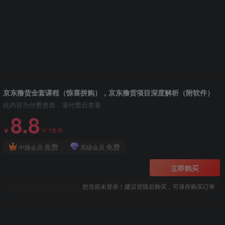
京东撸货全套课程（惊喜拼购），京东撸货项目深度解析（附软件）
此内容为付费资源，请付费后查看
8.8
18.8
￥
￥
免费
免费
中级会员
高级会员
立即购买
您当前未登录！建议登陆后购买，可保存购买订单