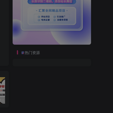
热门资源
视频号赛道2.0：AI神器新实践！另辟蹊径！五分钟一条作品，小白变高手…
数字人2.0，2024下半年最火项目，无限免费生成视频，可实现任何场景，用任何形象，任何声音，说任何话，5分钟生成一条原创口播视频。
靠蛋仔派对一天5800+，小白做磁力聚星轻松上手