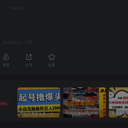
THE END
喜欢就支持一下吧
赞赏
分享
收藏
85W+
AI起号撸爆头条，小白也能操作，日入2000+
外面收费398元外网超跑豪车汽车视频搬运至快手抖音上热门项目