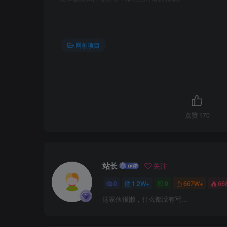
网创项目
点赞
170
站长
关注
0
1.2W+
0
667W+
66
这家伙很懒，什么都没有写...