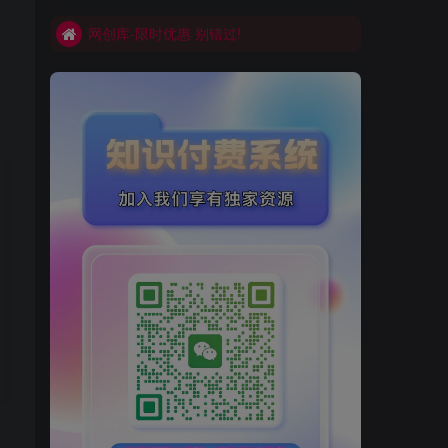
网创库-限时优惠 别错过!