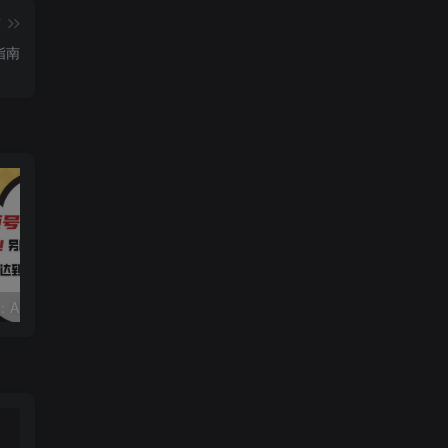
篇
指南
视频号赛道2.0：AI神器新实践！另辟蹊径！五分钟一条作品，小白变高手…
靠蛋仔派对一天5800+，小白做磁力聚星轻松上手