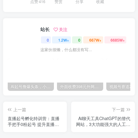
点赞
416
赞赏
分享
收藏
站长
关注
0
1.2W+
0
667W+
6685W+
这家伙很懒，什么都没有写...
AI起号撸爆头条，小白也能操作，日入2000+
外面收费398元外网超跑豪车汽车视频搬运至快手抖音上热门项目
上一篇
下一篇
直播起号孵化特训营：直播
Ai聊天工具ChatGPT的替代
手把手0粉起号 提升直播团
网站，3大功能强大的人工智
队赚钱能力
能工具