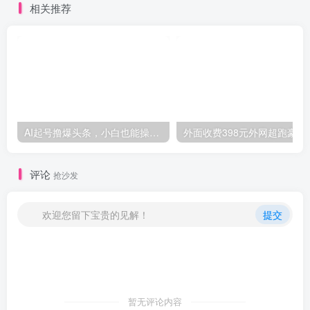
相关推荐
AI起号撸爆头条，小白也能操作，日入2000+
外面收费398元外网
评论
抢沙发
欢迎您留下宝贵的见解！
提交
暂无评论内容