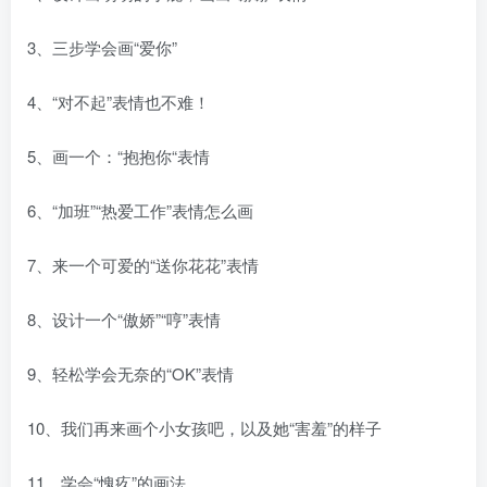
3、三步学会画“爱你”
4、“对不起”表情也不难！
创项目
5、画一个：“抱抱你“表情
6、“加班”“热爱工作”表情怎么画
7、来一个可爱的“送你花花”表情
8、设计一个“傲娇”“哼”表情
创项目
9、轻松学会无奈的“OK”表情
10、我们再来画个小女孩吧，以及她“害羞”的样子
11、学会“愧疚”的画法