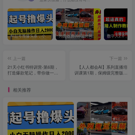
AI起号撸爆头条，小白也能操作，日入2000+
外面收费398元外网超跑豪车汽车视频搬运至快手抖音上热门项目
上一篇
下一篇
21天小红书特训营-第6期，
【人人都会AI】系列直播培
打造爆款笔记，带你做一个
训课第1期，保姆级完整版课
能赚钱的小红书
程【完结】
相关推荐