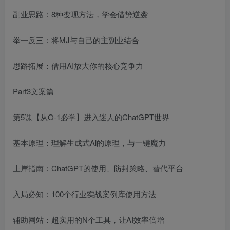
副业思路：8种变现方法，学会借势逆袭
举一反三：将MJ与自己的主副业结合
创项目
思路拓展：借用AI放大你的核心竞争力
Part3文案篇
第5课【从O-1必学】进入迷人的ChatGPT世界
基本原理：理解生成式Al的原理，与一键魔力
创项目
上岸指南：ChatGPT的使用、防封策略、替代平台
入局必知：100个行业实战案例库使用方法
辅助网站：超实用的N个工具，让AI效率倍增