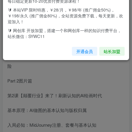
每日稳定更新10-20优质付费资源课程！
🔰 本站VIP 限时特惠，￥28/月，￥98/年 (推广佣金50%)，
课程大纲
￥198/永久 (推广佣金80%)，全站资源免费下载，每天更新，欢
迎加入！
Part1先导篇
🔰 网创库 开放加盟，搭建一个和网创库一样的知识付费平台，
站长微信：SYWC11
第1课【先导认知】指数级迭代下，会用AI的人最值钱
开通会员
站长加盟
AI时代10个真相：入局关键、增效方法、需求商机、重组风
险
Part 2图片篇
第2课【颠覆行业】来了！刷新认知的Al绘画时代
基本原理：AI做图的基本认知与版权归属
入局必知：MidJourney注册、套餐与基本认知