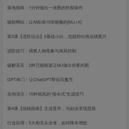
落地指南：1分钟做出一张图的炸裂操作
辅助网站：让AI绘画10倍顺畅的[MJ+X]
第3课【进阶玩法】0基础小白，也能秒出商业级图片
进阶技巧：调整人物形象与画风控制
创项目
破解语言：2种万能框架让MJ做出你要的图
GPT串门：让ChatGPT帮你写魔咒
实例演示：10种画风的“指令式”生成技巧
第4课【搞钱指南】主业晋升，与副业变现思路
创项目
行业应用：5大相关从业者，如何降本增效