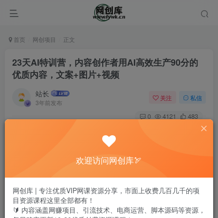
首页
网创项目
正文
23天AI特训营，内容创作者用AI高效生产90分的
优质内容，文案+图片+视频
站长
关注
私信
3年前发布
0
4121
483
欢迎访问网创库🏹
网创库 | 专注优质VIP网课资源分享，市面上收费几百几千的项
目资源课程这里全部都有！
🔰 内容涵盖网赚项目、引流技术、电商运营、脚本源码等资源，