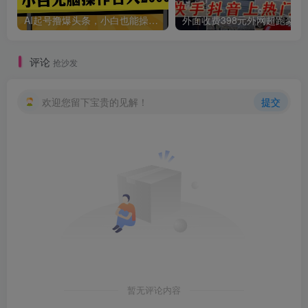
AI起号撸爆头条，小白也能操作，日入2000+
外面收费398元外网
评论
抢沙发
欢迎您留下宝贵的见解！
提交
暂无评论内容