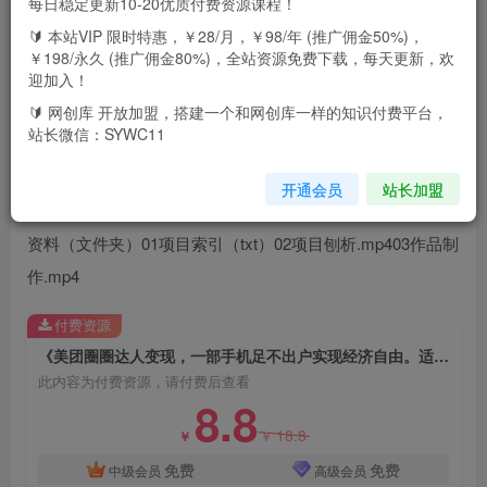
每日稳定更新10-20优质付费资源课程！
🔰 本站VIP 限时特惠，￥28/月，￥98/年 (推广佣金50%)，
项目介绍：《美团圈圈达人变现，一部手机足不出户实现经
￥198/永久 (推广佣金80%)，全站资源免费下载，每天更新，欢
济自由。适合大学生和宝妈，小白更容易上手》美团外卖现
迎加入！
在已经深入人心，基本上人人都用过美团这个软件。所以他
🔰 网创库 开放加盟，搭建一个和网创库一样的知识付费平台，
站长微信：SYWC11
的个体量和流量是非常大的，23年4月份美团推出了美团圈
圈这个分销小程序。让用户在低价订购的同时还能赚钱，这
开通会员
站长加盟
是课程就是教大家如何通过美团圈圈来实现经济自由！项目
资料（文件夹）01项目索引（txt）02项目刨析.mp403作品制
作.mp4
付费资源
《美团圈圈达人变现，一部手机足不出户实现经济自由。适合大学生和宝妈，小白更容易上手》
此内容为付费资源，请付费后查看
8.8
18.8
￥
￥
免费
免费
中级会员
高级会员