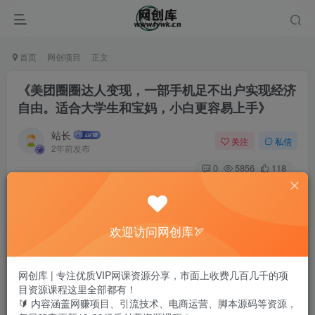
首页
网创项目
正文
《美团圈圈达人变现，一部手机足不出户实现经济
自由。适合大学生和宝妈，小白更容易上手》
站长
关注
私信
2年前发布
0
5856
118
欢迎访问网创库🏹
网创库 | 专注优质VIP网课资源分享，市面上收费几百几千的项
目资源课程这里全部都有！
🔰 内容涵盖网赚项目、引流技术、电商运营、脚本源码等资源，