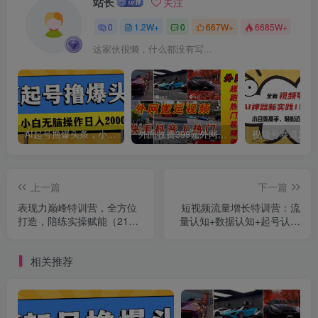
站长
关注
0
1.2W+
0
667W+
6685W+
这家伙很懒，什么都没有写...
创项目
AI起号撸爆头条，小白也能操作，日入2000+
外面收费398元外网超跑豪车汽车视频搬运至快手抖音上热门项目
上一篇
下一篇
创项目
表现力巅峰特训营，全方位
短视频流量增长特训营：流
打造，陪练实操赋能（21节
量认知+数据认知+起号认知
课）
+产品认知（10节课）
相关推荐