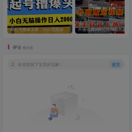
创项目
AI起号撸爆头条，小白也能操作，日入2000+
外面收费398元外网
评论
抢沙发
创项目
欢迎您留下宝贵的见解！
提交