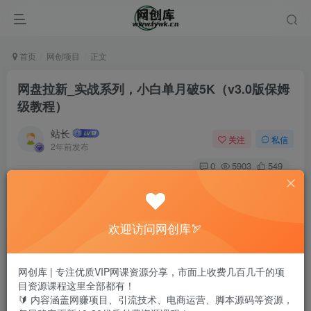
首页
网创项目
正文
网盘拉新_实战系列，小白单月破5K（v3.0版保姆
级教程）
站长
关注
私信
2年前发布
0
5903
549
欢迎访问网创库🏹
网创库 | 专注优质VIP网课资源分享，市面上收费几百几千的项
目资源课程这里全部都有！
🔰 内容涵盖网赚项目、引流技术、电商运营、脚本源码等资源，