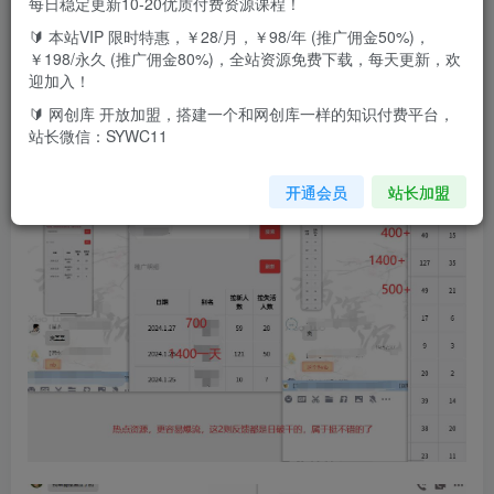
每日稳定更新10-20优质付费资源课程！
🔰 本站VIP 限时特惠，￥28/月，￥98/年 (推广佣金50%)，
网盘拉新，新一期的全员实战系列，上周测试我自己跑了一
￥198/永久 (推广佣金80%)，全站资源免费下载，每天更新，欢
迎加入！
份数据，MY那个教程，虽然也是我转存来的，但是我转发出
🔰 网创库 开放加盟，搭建一个和网创库一样的知识付费平台，
去之后，3000的播放量转化出来了200元，这些教程展示
站长微信：SYWC11
了，教程里也给的几个思路，其中有的个个几万播放量，那
他不得赚的彭满钵满了
开通会员
站长加盟