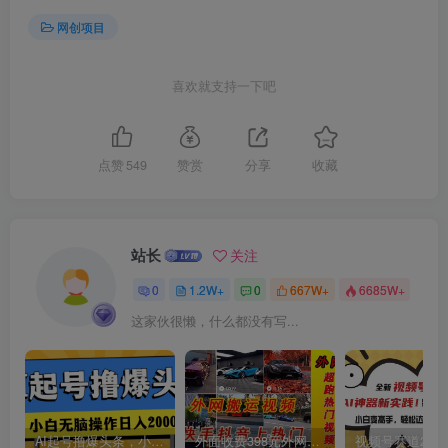
网创项目
喜欢就支持一下吧
点赞
549
赞赏
分享
收藏
站长
关注
0
1.2W+
0
667W+
6685W+
这家伙很懒，什么都没有写...
AI起号撸爆头条，小白也能操作，日入2000+
外面收费398元外网超跑豪车汽车视频搬运至快手抖音上热门项目