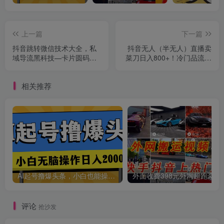
上一篇
下一篇
抖音跳转微信技术大全，私
抖音无人（半无人）直播卖
域导流黑科技—卡片圆码小
菜刀日入800+！冷门品流量
风车
大，全套教程+软件！
相关推荐
AI起号撸爆头条，小白也能操作，日入2000+
外面收费398元外网
评论
抢沙发