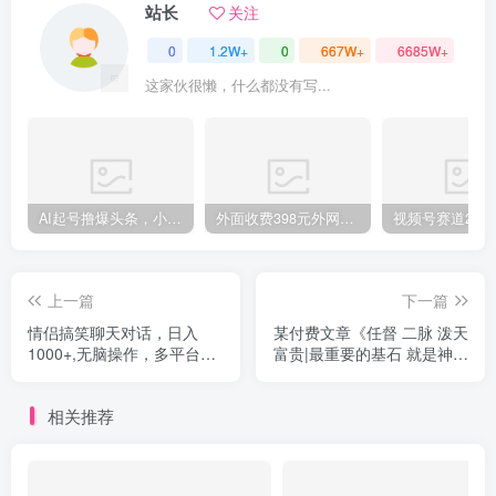
站长
关注
0
1.2W+
0
667W+
6685W+
这家伙很懒，什么都没有写...
AI起号撸爆头条，小白也能操作，日入2000+
外面收费398元外网超跑豪车汽车视频搬运至快手抖音上热门项目
上一篇
下一篇
情侣搞笑聊天对话，日入
某付费文章《任督 二脉 泼天
1000+,无脑操作，多平台变
富贵|最重要的基石 就是神来
现
之笔的开窍|万字》
相关推荐