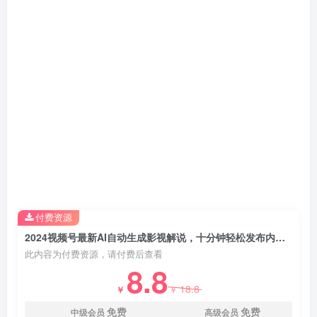
创项目
创项目
付费资源
2024视频号最新AI自动生成影视解说，十分钟轻松发布内容，百分之百过原…
此内容为付费资源，请付费后查看
8.8
18.8
￥
￥
创项目
免费
免费
中级会员
高级会员