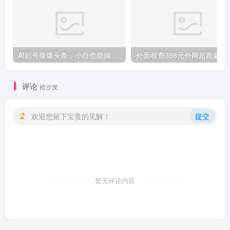
AI起号撸爆头条，小白也能操作，日入2000+
外面收费398元外网
评论
抢沙发
欢迎您留下宝贵的见解！
提交
暂无评论内容