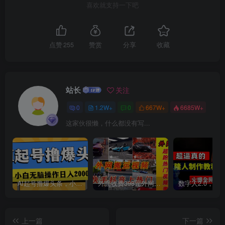
喜欢就支持一下吧
点赞
255
赞赏
分享
收藏
站长
关注
0
1.2W+
0
667W+
6685W+
这家伙很懒，什么都没有写...
AI起号撸爆头条，小白也能操作，日入2000+
外面收费398元外网超跑豪车汽车视频搬运至快手抖音上热门项目
上一篇
下一篇