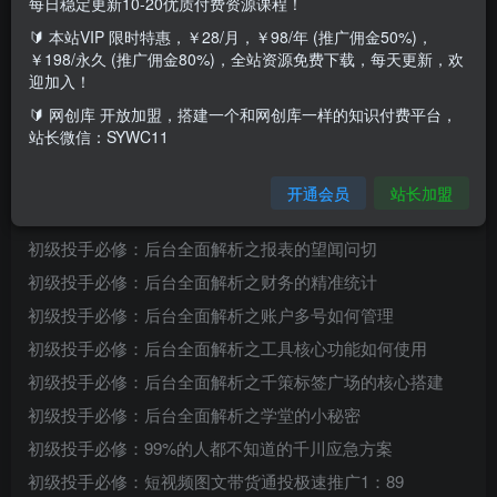
每日稳定更新10-20优质付费资源课程！
🔰 本站VIP 限时特惠，￥28/月，￥98/年 (推广佣金50%)，
￥198/永久 (推广佣金80%)，全站资源免费下载，每天更新，欢
千川初级投手
迎加入！
【从完全不懂新手小白到独立投放】
🔰 网创库 开放加盟，搭建一个和网创库一样的知识付费平台，
站长微信：SYWC11
初级投手必修：我们为什么要投放千川
初级投手必修：后台全面解析之首页的核心数据
开通会员
站长加盟
初级投手必修：后台全面解析之竞价推广核心技巧
初级投手必修：后台全面解析之报表的望闻问切
初级投手必修：后台全面解析之财务的精准统计
初级投手必修：后台全面解析之账户多号如何管理
初级投手必修：后台全面解析之工具核心功能如何使用
初级投手必修：后台全面解析之千策标签广场的核心搭建
初级投手必修：后台全面解析之学堂的小秘密
初级投手必修：99%的人都不知道的千川应急方案
初级投手必修：短视频图文带货通投极速推广1：89