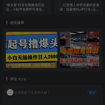
“毒文案”抖音短视频项目玩
让普通人自带流量的逆袭
法，小程序拿图即可变现，
课：流量密码+IP打造+运营
复盘经验分享给大家
技术·财富路径
相关推荐
AI起号撸爆头条，小白也能操作，日入2000+
外面收费398元外网
评论
抢沙发
欢迎您留下宝贵的见解！
提交