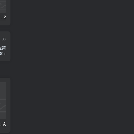
数字人2.0，2024下半年最火项目，无限免费生成视频，可实现任何场景，用任何形象，任何声音，说任何话，5分钟生成一条原创口播视频。
视频号赛道2.0：AI神器新实践！另辟蹊径！五分钟一条作品，小白变高手…
靠蛋仔派对一天5800+，小白做磁力聚星轻松上手
篇
现简
0+
视频号赛道2.0：AI神器新实践！另辟蹊径！五分钟一条作品，小白变高手…
靠蛋仔派对一天5800+，小白做磁力聚星轻松上手