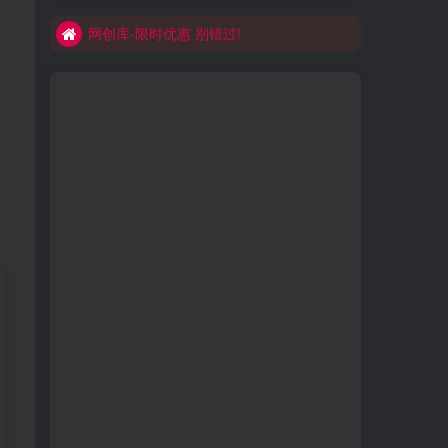
网创库-限时优惠 别错过!
买VIP会