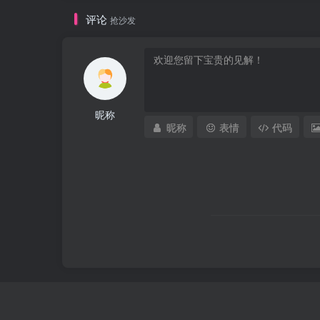
评论
抢沙发
昵称
昵称
表情
代码