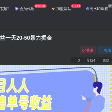
限时折扣
日入2K
加
门项目
会员代理
加盟网站
无水印课程
一天20-50暴力掘金
关注
私信
0
9124
633