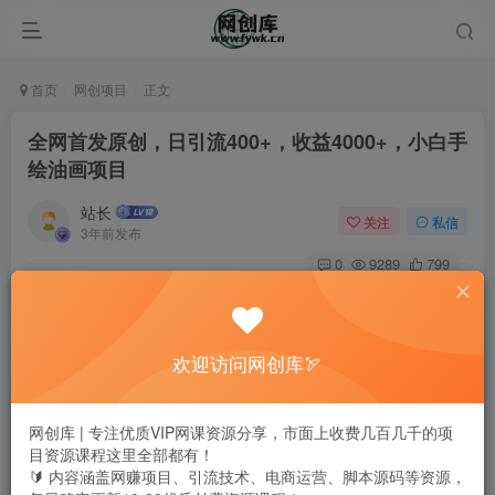
首页
网创项目
正文
全网首发原创，日引流400+，收益4000+，小白手
绘油画项目
站长
关注
私信
3年前发布
0
9289
799
欢迎访问网创库🏹
网创库 | 专注优质VIP网课资源分享，市面上收费几百几千的项
目资源课程这里全部都有！
🔰 内容涵盖网赚项目、引流技术、电商运营、脚本源码等资源，