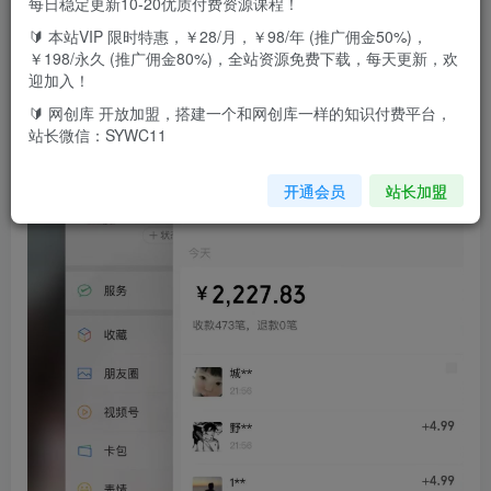
每日稳定更新10-20优质付费资源课程！
本项目教大家如何制作超级逼真的手绘油画风格的图片，并
🔰 本站VIP 限时特惠，￥28/月，￥98/年 (推广佣金50%)，
手把手教大家如何制作精美的原创短视频，大家可以上传多
￥198/永久 (推广佣金80%)，全站资源免费下载，每天更新，欢
迎加入！
个视频平台，流量爆到爽。项目课程内还教大家如果搭建该
🔰 网创库 开放加盟，搭建一个和网创库一样的知识付费平台，
项目的直播间以扩大收益，大家可以自行选择00 成品展示01
站长微信：SYWC11
项目简介及需求02 软件安装教程03 转油画操作04 短视频制
作05 视频号直播间搭建
开通会员
站长加盟