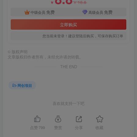
18.8
￥
￥
免费
免费
中级会员
高级会员
创项目
立即购买
您当前未登录！建议登陆后购买，可保存购买订单
©
版权声明
文章版权归作者所有，未经允许请勿转载。
THE END
创项目
网创项目
喜欢就支持一下吧
创项目
点赞
799
赞赏
分享
收藏