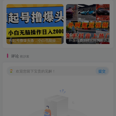
AI起号撸爆头条，小白也能操作，日入2000+
外面收费398元外网
评论
抢沙发
欢迎您留下宝贵的见解！
提交