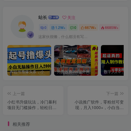
站长
关注
0
1.2W+
0
667W+
6685W+
这家伙很懒，什么都没有写...
创项目
AI起号撸爆头条，小白也能操作，日入2000+
外面收费398元外网超跑豪车汽车视频搬运至快手抖音上热门项目
上一篇
下一篇
小红书升级玩法，冷门暴利
小说推广软件，零粉丝可变
项目无门槛操作，轻松日赚
现，月入1000+，小白当天
500+
即上手【附189G素材】
相关推荐