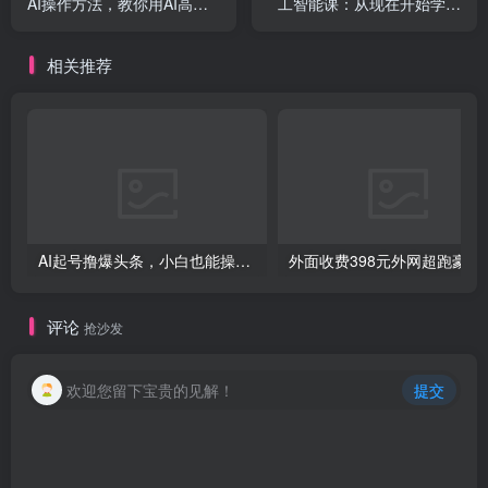
AI操作方法，教你用AI高效
工智能课：从现在开始学习
创项目
产出爆款内容
AI（4月22更新）
相关推荐
创项目
AI起号撸爆头条，小白也能操作，日入2000+
外面收费398元外网
评论
抢沙发
欢迎您留下宝贵的见解！
提交