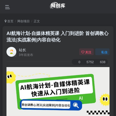
首页
网创项目
正文
AI航海计划-自媒体精英课 入门到进阶 首创调教心
流法|实战案例|内容自动化
站长
关注
私信
3年前发布
0
5752
638