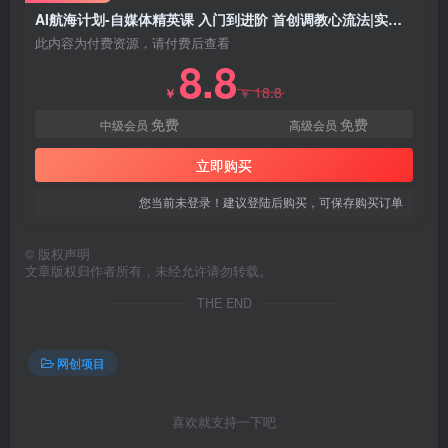
AI航海计划-自媒体精英课 入门到进阶 首创调教心流法|实战案例|内容自动化
此内容为付费资源，请付费后查看
8.8
18.8
￥
￥
免费
免费
中级会员
高级会员
立即购买
您当前未登录！建议登陆后购买，可保存购买订单
创项目
©
版权声明
文章版权归作者所有，未经允许请勿转载。
THE END
网创项目
创项目
喜欢就支持一下吧