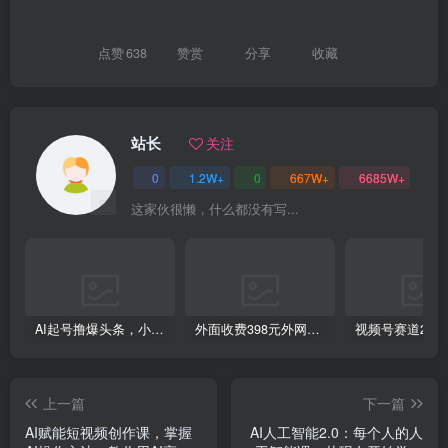
点赞
638
赞赏
分享
收藏
创项目
站长
关注
0
1.2W+
0
667W+
6685W+
这家伙很懒，什么都没有写...
创项目
AI起号撸爆头条，小白也能操作，日入2000+
外面收费398元外网超跑豪车汽车视频搬运至快手抖音上热门项目
上一篇
下一篇
AI赋能短视频创作课，掌握
AI人工智能2.0：每个人的人