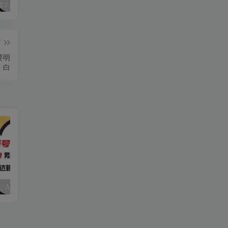
视频号赛道2.0：AI神器新实践！另辟蹊径！五分钟一条作品，小白变高手…
数字人2.0，2024下半年最火项目，无限免费生成视频，可实现任何场景，用任何形象，任何声音，说任何话，5分钟生成一条原创口播视频。
靠蛋仔派对一天5800+，小白做磁力聚星轻松上手
篇
要明
白
视频号赛道2.0：AI神器新实践！另辟蹊径！五分钟一条作品，小白变高手…
靠蛋仔派对一天5800+，小白做磁力聚星轻松上手