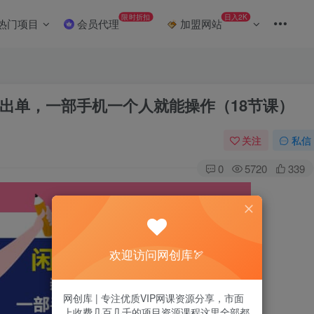
限时折扣
日入2K
热门项目
会员代理
加盟网站
出单，一部手机一个人就能操作（18节课）
关注
私信
0
5720
339
欢迎访问网创库🏹
网创库 | 专注优质VIP网课资源分享，市面
上收费几百几千的项目资源课程这里全部都