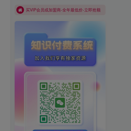
网创库-限时优惠 别错过!