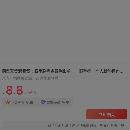
闲鱼无货源卖货：新手到痛点暴利出单，一部手机一个人就能操作（18节课）
此内容为付费资源，请付费后查看
8.8
18.8
￥
￥
免费
免费
中级会员
高级会员
立即购买
您当前未登录！建议登陆后购买，可保存购买订单