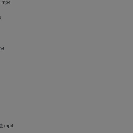
mp4
4
p4
.mp4