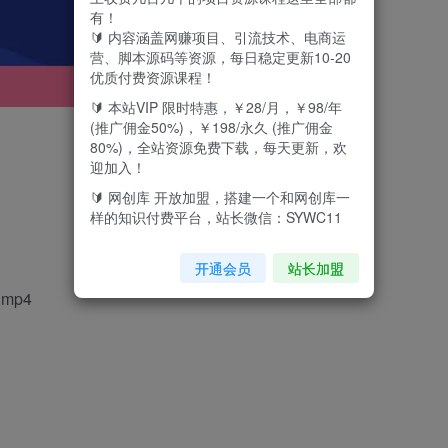
有！
🔰 内容涵盖网赚项目、引流技术、电商运
营、脚本源码等资源，每日稳定更新10-20
优质付费资源课程！
🔰 本站VIP 限时特惠，￥28/月，￥98/年
(推广佣金50%)，￥198/永久 (推广佣金
80%)，全站资源免费下载，每天更新，欢
迎加入！
🔰 网创库 开放加盟，搭建一个和网创库一
样的知识付费平台，站长微信：SYWC11
开通会员
站长加盟
mp4