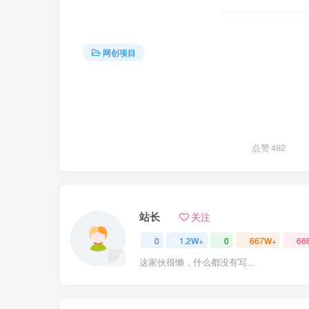
网创项目
点赞
492
站长
关注
0
1.2W+
0
667W+
66
这家伙很懒，什么都没有写...