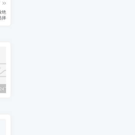
篇
业绝
选择
数字人2.0，2024下半年最火项目，无限免费生成视频，可实现任何场景，用任何形象，任何声音，说任何话，5分钟生成一条原创口播视频。
2022直播带货之千川投流课：快速起量方法、付费撬动自然流 90分钟学会