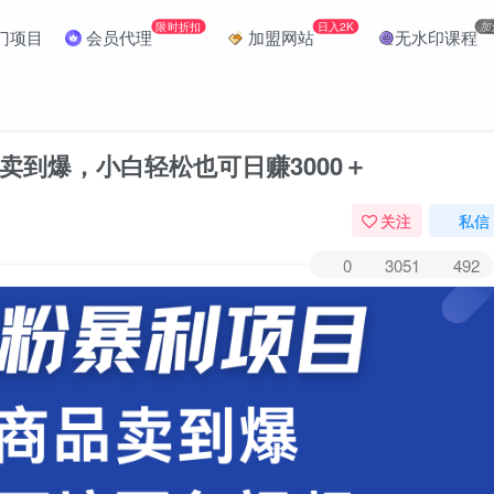
限时折扣
日入2K
加
门项目
会员代理
加盟网站
无水印课程
卖到爆，小白轻松也可日赚3000＋
关注
私信
0
3051
492