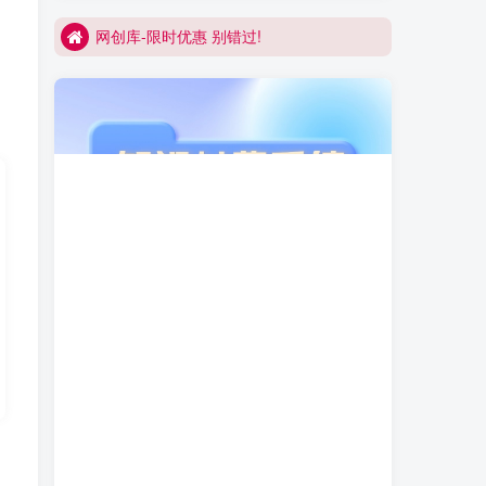
网创库-限时优惠 别错过!
买VIP会