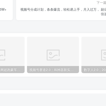
下一
5W+
视频号分成计划，条条爆流，轻松易上手，月入过万， 副
佳
外面收费398元外网超跑豪车汽车视频搬运至快手抖音上热门项目
视频号赛道2.0：AI神器新实践！另辟蹊径！五分钟一条作品，小白变高手…