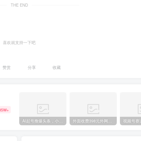
THE END
喜欢就支持一下吧
赞赏
分享
收藏
85W+
AI起号撸爆头条，小白也能操作，日入2000+
外面收费398元外网超跑豪车汽车视频搬运至快手抖音上热门项目