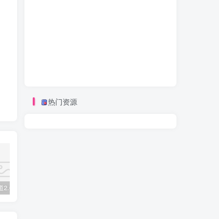
热门资源
视频号赛道2.0：AI神器新实践！另辟蹊径！五分钟一条作品，小白变高手…
数字人2.0，2024下半年最火项目，无限免费生成视频，可实现任何场景，用任何形象，任何声音，说任何话，5分钟生成一条原创口播视频。
2022直播带货之千川投流课：快速起量方法、付费撬动自然流 90分钟学会