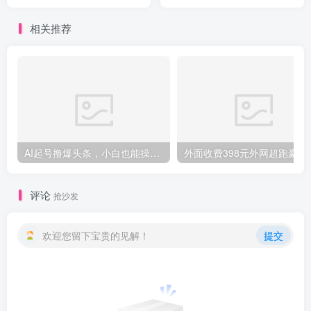
剧，操作简单
上，最高收益日入4500+
相关推荐
创项目
AI起号撸爆头条，小白也能操作，日入2000+
外面收费398元外网
评论
抢沙发
欢迎您留下宝贵的见解！
提交