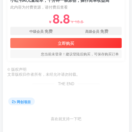
小红书AI儿童绘本，十分钟一条原创，操作简单收益高
此内容为付费资源，请付费后查看
8.8
18.8
￥
￥
免费
免费
中级会员
高级会员
创项目
立即购买
您当前未登录！建议登陆后购买，可保存购买订单
©
版权声明
文章版权归作者所有，未经允许请勿转载。
THE END
创项目
网创项目
喜欢就支持一下吧