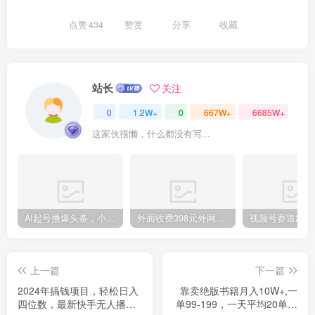
点赞
434
赞赏
分享
收藏
创项目
站长
关注
0
1.2W+
0
667W+
6685W+
这家伙很懒，什么都没有写...
创项目
AI起号撸爆头条，小白也能操作，日入2000+
外面收费398元外网超跑豪车汽车视频搬运至快手抖音上热门项目
上一篇
下一篇
创项目
2024年搞钱项目，轻松日入
靠卖绝版书籍月入10W+,一
四位数，最新快手无人播
单99-199，一天平均20单以