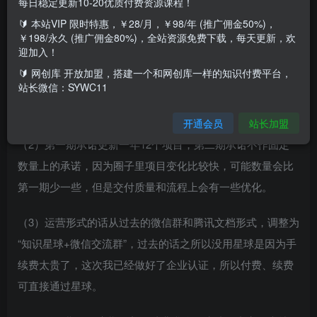
每日稳定更新10-20优质付费资源课程！
🔰 本站VIP 限时特惠，￥28/月，￥98/年 (推广佣金50%)，
交付方面，两个方面的变化。
￥198/永久 (推广佣金80%)，全站资源免费下载，每天更新，欢
迎加入！
（1）第一期网创实战营的项目，在第二期变为会员课，所有
🔰 网创库 开放加盟，搭建一个和网创库一样的知识付费平台，
人都可以免费学习，目前已经更新的项目可以看文末的海
站长微信：SYWC11
报。
开通会员
站长加盟
（2）第一期承诺更新一年12个项目，第二期承诺不作固定
数量上的承诺，因为圈子里项目变化比较快，可能数量会比
第一期少一些，但是交付质量和流程上会有一些优化。
（3）运营形式的话从过去的微信群和腾讯文档形式，调整为
“知识星球+微信交流群”，过去的话之所以没用星球是因为手
续费太贵了，这次我已经做好了企业认证，所以付费、续费
可直接通过星球。