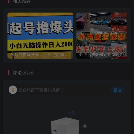
相关推荐
AI起号撸爆头条，小白也能操作，日入2000+
外面收费398元外网
评论
抢沙发
欢迎您留下宝贵的见解！
提交