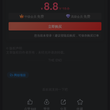
8.8
18.8
￥
￥
创项目
免费
免费
中级会员
高级会员
立即购买
您当前未登录！建议登陆后购买，可保存购买订单
©
版权声明
文章版权归作者所有，未经允许请勿转载。
创项目
THE END
网创项目
喜欢就支持一下吧
创项目
点赞
848
赞赏
分享
收藏