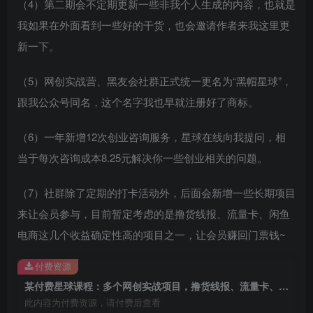
（4）第二期会不定期更新一些非我个人生成的内容，也就是
我如果在外面看到一些好的干货，也会邀请作者来我这里更
新一下。
（5）网创实战营、黑友会社群正式统一更名为“黑帽星球”，
创项目
跟我公众号同名，这个名字我也早就注册好了商标。
（6）一年新增12次创业咨询服务，星球在线向我提问，相
当于每次咨询成本8.25元解决你一些创业相关的问题。
（7）社群除了定期的打卡活动外，后面会新增一些长期项目
来让会员参与，目前暂定考虑的是撸货线报、流量卡、闲鱼
创项目
电商这几个收益确定性高的项目之一，让会员赚回门票钱~
付费资源
某付费星球课程：多个网创实战项目，撸货线报、流量卡、闲鱼电商等等
此内容为付费资源，请付费后查看