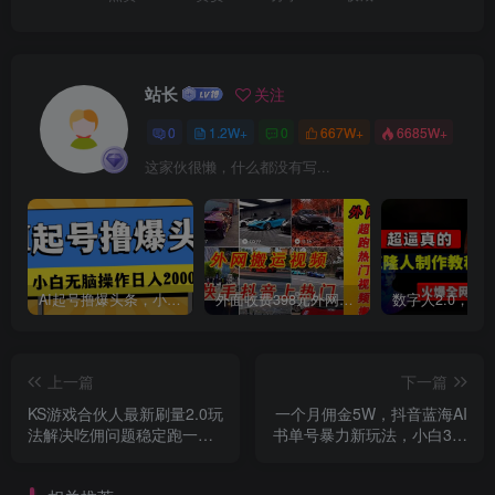
站长
关注
0
1.2W+
0
667W+
6685W+
创项目
这家伙很懒，什么都没有写...
AI起号撸爆头条，小白也能操作，日入2000+
外面收费398元外网超跑豪车汽车视频搬运至快手抖音上热门项目
上一篇
下一篇
KS游戏合伙人最新刷量2.0玩
一个月佣金5W，抖音蓝海AI
法解决吃佣问题稳定跑一天
书单号暴力新玩法，小白3分
150-200接码无限操作
钟搞定一条视频