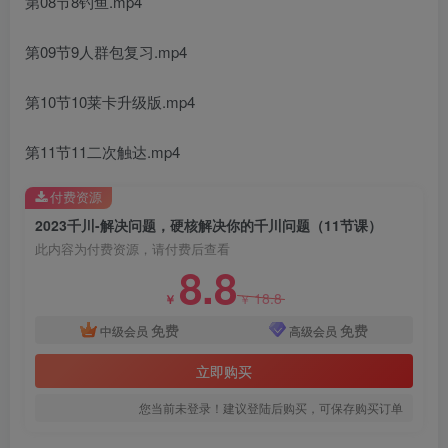
第08节8钓鱼.mp4
第09节9人群包复习.mp4
第10节10莱卡升级版.mp4
创项目
第11节11二次触达.mp4
付费资源
2023千川-解决问题，硬核解决你的千川问题（11节课）
此内容为付费资源，请付费后查看
8.8
18.8
￥
￥
创项目
免费
免费
中级会员
高级会员
立即购买
您当前未登录！建议登陆后购买，可保存购买订单