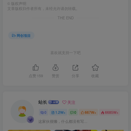
©
版权声明
文章版权归作者所有，未经允许请勿转载。
创项目
THE END
网创项目
喜欢就支持一下吧
创项目
点赞
159
赞赏
分享
收藏
站长
关注
0
1.2W+
0
667W+
6685W+
创项目
这家伙很懒，什么都没有写...