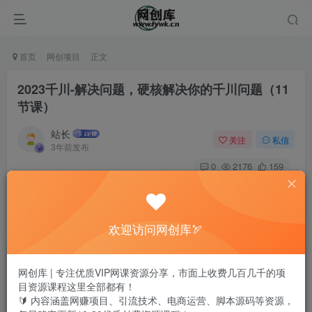
首页
网创项目
正文
2023千川-解决问题，硬核解决你的千川问题（11
节课）
站长
关注
私信
3年前发布
0
2176
159
欢迎访问网创库🏹
网创库 | 专注优质VIP网课资源分享，市面上收费几百几千的项
目资源课程这里全部都有！
🔰 内容涵盖网赚项目、引流技术、电商运营、脚本源码等资源，