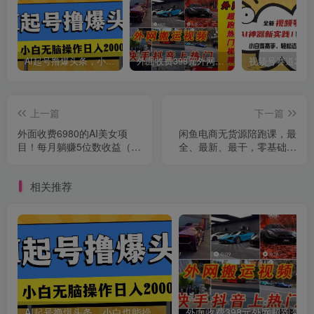
AI起号撸爆头条，小白也能操作，日入2000+
外面收费398元外网超跑豪车汽车视频搬运至快手抖音上热门项目
创项目
上一篇
下一篇
外面收费6980的AI美女项
闲鱼电商无货源陪跑课，最
目！每月躺赚5位数收益（教
全、最新、最干，零基础实
程+素材+工具）
战！
相关推荐
AI起号撸爆头条，小白也能操作，日入2000+
外面收费398元外网