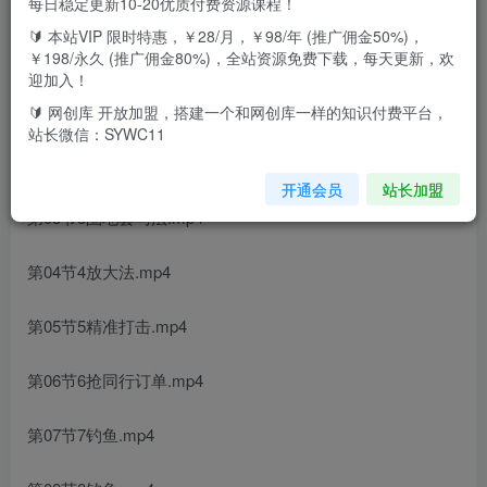
每日稳定更新10-20优质付费资源课程！
🔰 本站VIP 限时特惠，￥28/月，￥98/年 (推广佣金50%)，
课程内容：
￥198/永久 (推广佣金80%)，全站资源免费下载，每天更新，欢
迎加入！
第01节1低价引流法.mp4
🔰 网创库 开放加盟，搭建一个和网创库一样的知识付费平台，
站长微信：SYWC11
第02节2抽丝剥茧法.mp4
开通会员
站长加盟
第03节3圈地套马法.mp4
第04节4放大法.mp4
第05节5精准打击.mp4
第06节6抢同行订单.mp4
第07节7钓鱼.mp4