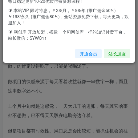
每日稳定更新10-20优质付费资源课程！
🔰 本站VIP 限时特惠，￥28/月，￥98/年 (推广佣金50%)，
男粉3.0从招募到现在，一个多月了。我们自己实操时间也就
￥198/永久 (推广佣金80%)，全站资源免费下载，每天更新，欢
两个多月。这两个多月搞的不多不少12个w。
迎加入！
🔰 网创库 开放加盟，搭建一个和网创库一样的知识付费平台，
现在可以说3.0的无人直播玩法已经过了最佳操作期了。还能
站长微信：SYWC11
玩吗？当然还可以，但是收益没之前那么暴利了，因为平台
开通会员
站长加盟
监管变的异常严格了。依托于快手平台规则，所以现在再
做，肉肯定没得吃了，只能是喝喝汤了。
做项目的快感来源于每天看着收益就像一串数字一样，而且
这串数字还不小。
上个月中旬就是这感觉，一天大几千的进账，每天其它啥事
都不想做，巴不得天天趴在电脑旁边守着。
但是项目都有时效性。风口总是会比较短，能抓住机会的往