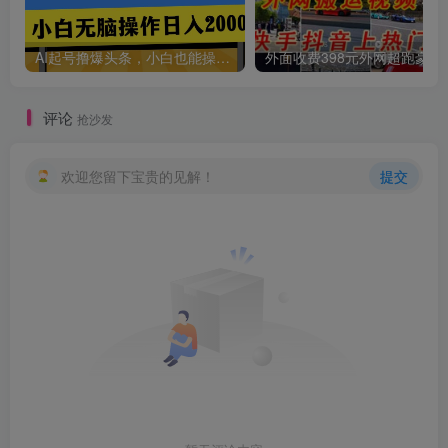
AI起号撸爆头条，小白也能操作，日入2000+
外面收费398元外网
评论
抢沙发
欢迎您留下宝贵的见解！
提交