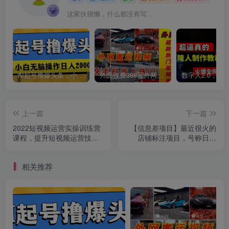
这家伙很懒，什么都没有写...
AI起号撸爆头条，小白也能操作，日入2000+
外面收费398元外网超跑豪车汽车视频搬运至快手抖音上热门项目
上一篇
下一篇
2022短视频运营实操训练营
【信息差项目】最近很火的
课程，提升短视频运营技巧
店铺标注项目，号称日赚
+直播间带货技巧
300+(项目网站+详细教程)
相关推荐