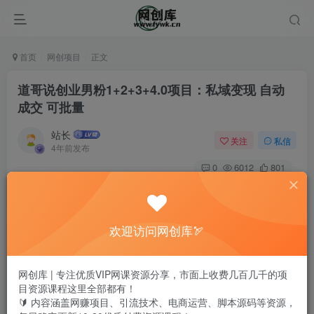
首页
网创项目
正文
道哥说创业男粉1+2+3+4.0项目：私域变现 自动
成交 可批量
站长
关注
私信
4年前发布
0
6012
801
欢迎访问网创库🏹
网创库 | 专注优质VIP网课资源分享，市面上收费几百几千的项
目资源课程这里全部都有！
🔰 内容涵盖网赚项目、引流技术、电商运营、脚本源码等资源，