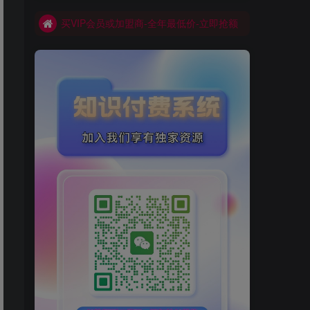
买VIP会员或加盟商-全年最低价-立即抢额
网创库-限时优惠 别错过!