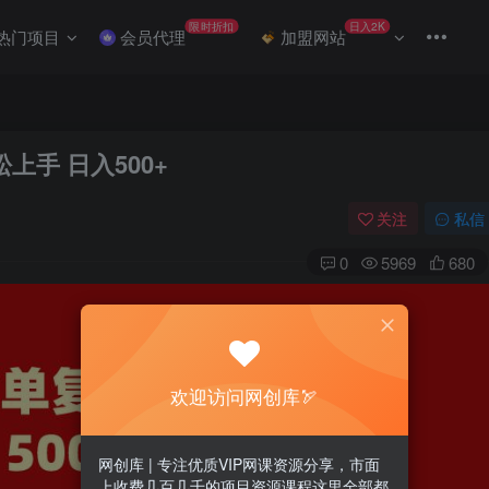
限时折扣
日入2K
热门项目
会员代理
加盟网站
上手 日入500+
关注
私信
0
5969
680
欢迎访问网创库🏹
网创库 | 专注优质VIP网课资源分享，市面
上收费几百几千的项目资源课程这里全部都