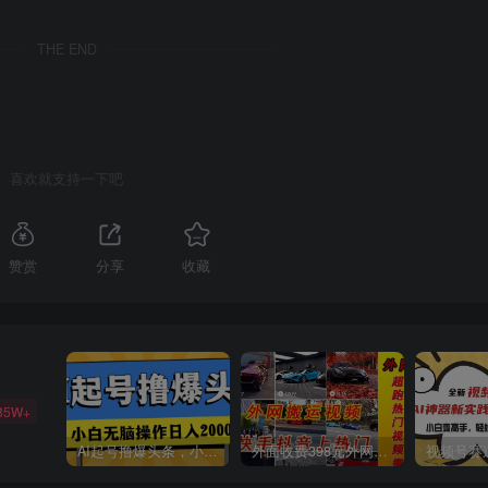
THE END
喜欢就支持一下吧
赞赏
分享
收藏
85W+
AI起号撸爆头条，小白也能操作，日入2000+
外面收费398元外网超跑豪车汽车视频搬运至快手抖音上热门项目