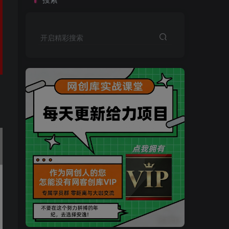
开启精彩搜索
买VIP会员或加盟商-全年最低价-立即抢额
网创库-限时优惠 别错过!