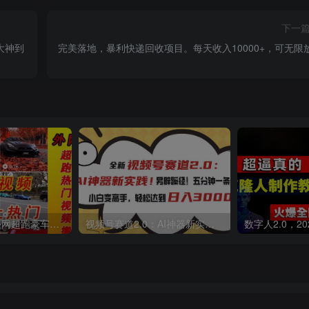
下一
，大神到
完美落地，暴利快递回收项目。每天收入10000+，可无限
外面收费398元外网超跑豪车汽车视频搬运至快手抖音上热门项目
视频号赛道2.0：AI神器新实践！另辟蹊径！五分钟一条作品，小白变高手…