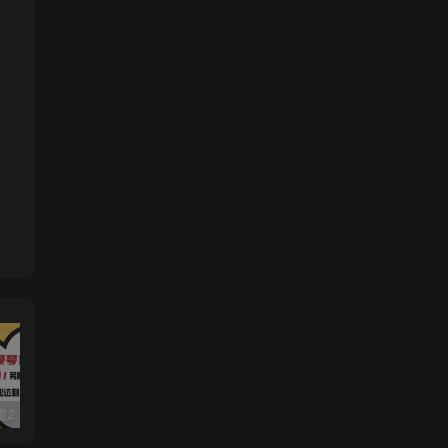
视频号赛道2.0：AI神器新实践！另辟蹊径！五分钟一条作品，小白变高手…
数字人2.0，2024下半年最火项目，无限免费生成视频，可实现任何场景，用任何形象，任何声音，说任何话，5分钟生成一条原创口播视频。
靠蛋仔派对一天5800+，小白做磁力聚星轻松上手