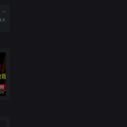
篇
放大
数字人2.0，2024下半年最火项目，无限免费生成视频，可实现任何场景，用任何形象，任何声音，说任何话，5分钟生成一条原创口播视频。
靠蛋仔派对一天5800+，小白做磁力聚星轻松上手