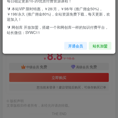
每日稳定更新10-20优质付费资源课程！
大家好，今天给带来的项目是“蛋仔派对2.0玩法，一天
🔰 本站VIP 限时特惠，￥28/月，￥98/年 (推广佣金50%)，
4000+，超级冷门玩法，一部手机稳定操作”，一单几十，利
￥198/永久 (推广佣金80%)，全站资源免费下载，每天更新，欢
迎加入！
用第三方平台放单轻轻松松日入几千，下面是教程和资料
🔰 网创库 开放加盟，搭建一个和网创库一样的知识付费平台，
付费资源
站长微信：SYWC11
蛋仔派对2.0玩法，一天4000+，超级冷门玩法，一部手机稳定操作
此内容为付费资源，请付费后查看
开通会员
站长加盟
8.8
18.8
￥
￥
免费
免费
中级会员
高级会员
立即购买
您当前未登录！建议登陆后购买，可保存购买订单
©
版权声明
文章版权归作者所有，未经允许请勿转载。
THE END