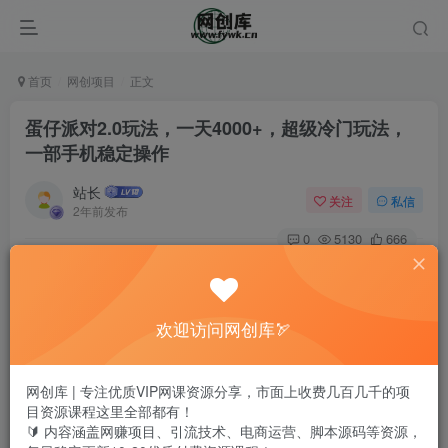
首页
网创项目
正文
蛋仔派对2.0玩法，一天4000+，超级冷门玩法，
一部手机稳定操作
站长
关注
私信
2年前发布
0
5130
666
欢迎访问网创库🏹
网创库 | 专注优质VIP网课资源分享，市面上收费几百几千的项
目资源课程这里全部都有！
🔰 内容涵盖网赚项目、引流技术、电商运营、脚本源码等资源，