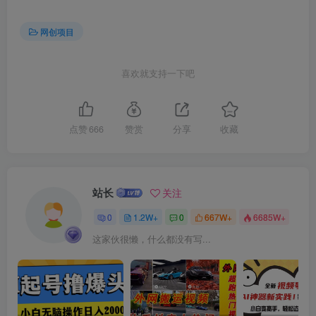
网创项目
喜欢就支持一下吧
创项目
点赞
666
赞赏
分享
收藏
站长
关注
0
1.2W+
0
667W+
6685W+
创项目
这家伙很懒，什么都没有写...