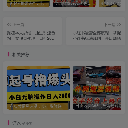
AI起号撸爆头条，小白也能操作，日入2000+
外面收费398元外网超跑豪车汽车视频搬运至快手抖音上热门项目
创项目
上一篇
下一篇
颠覆本人思维，通过引流色
小红书运营全部流程，掌握
粉，卖项目变现，日引200
小红书玩法规则，开店赚钱
粉，收入无上限
相关推荐
创项目
AI起号撸爆头条，小白也能操作，日入2000+
外面收费398元外网
创项目
评论
抢沙发